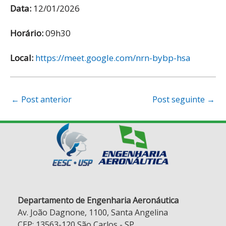
Data:
12/01/2026
Horário:
09h30
Local:
https://meet.google.com/nrn-bybp-hsa
Post
←
Post anterior
Post seguinte
→
navigation
Departamento de Engenharia Aeronáutica
Av. João Dagnone, 1100, Santa Angelina
CEP: 13563-120 São Carlos - SP