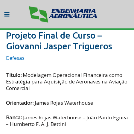
Ir
para
o
Main
conteúdo
Menu
Projeto Final de Curso –
Giovanni Jasper Trigueros
Defesas
Titulo:
Modelagem Operacional Financeira como
Estratégia para Aquisição de Aeronaves na Aviação
Comercial
Orientador:
James Rojas Waterhouse
Banca:
James Rojas Waterhouse – João Paulo Eguea
– Humberto F. A. J. Bettini