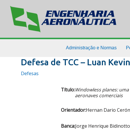
Ir
para
o
conteúdo
Administração e Normas
P
Defesa de TCC – Luan Kevi
Defesas
Título:
Windowless planes: uma v
aeronaves comerciais
Orientador:
Hernan Dario Ceró
Banca:
Jorge Henrique Bidinotto