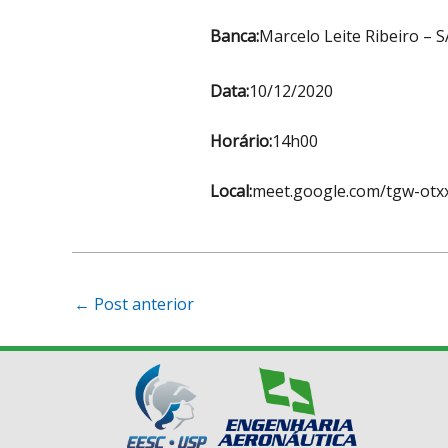
Banca:
Marcelo Leite Ribeiro – 
Data:
10/12/2020
Horário:
14h00
Local:
meet.google.com/tgw-otx
Post
←
Post anterior
navigation