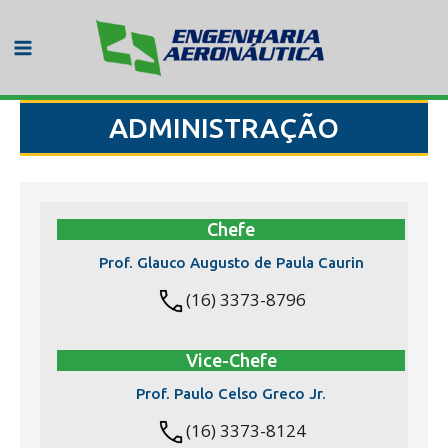
Ir
para
o
Main
conteúdo
Menu
ADMINISTRAÇÃO
Chefe
Prof. Glauco Augusto de Paula Caurin
(16) 3373-8796
Vice-Chefe
Prof. Paulo Celso Greco Jr.
(16) 3373-8124