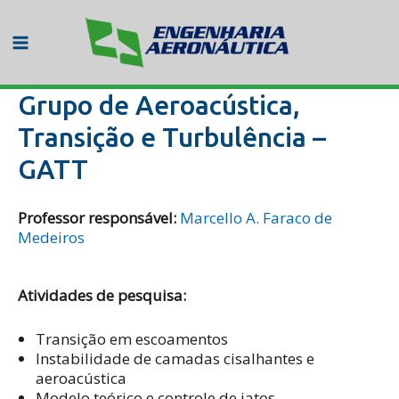
Ir
para
o
Main
conteúdo
Menu
Grupo de Aeroacústica,
Transição e Turbulência –
GATT
Professor responsável:
Marcello A. Faraco de
Medeiros
Atividades de pesquisa:
Transição em escoamentos
Instabilidade de camadas cisalhantes e
aeroacústica
Modelo teórico e controle de jatos