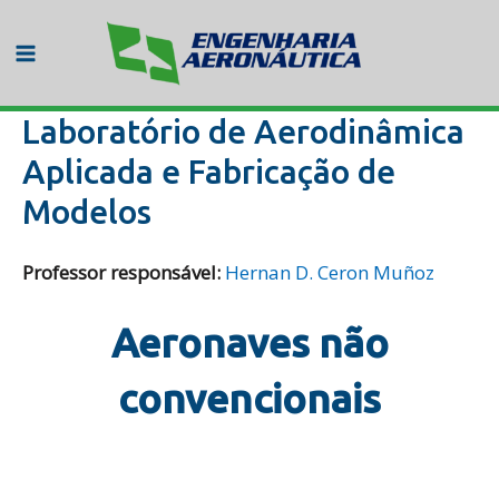
Ir
para
o
Main
conteúdo
Menu
Laboratório de Aerodinâmica
Aplicada e Fabricação de
Modelos
Professor responsável:
Hernan D. Ceron Muñoz
Aeronaves não
convencionais