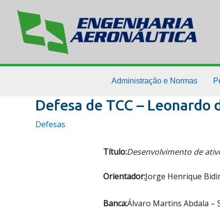
Ir
para
o
conteúdo
Administração e Normas
P
Defesa de TCC – Leonardo d
Defesas
Título:
Desenvolvimento de ativ
Orientador:
Jorge Henrique Bidi
Banca:
Álvaro Martins Abdala – 