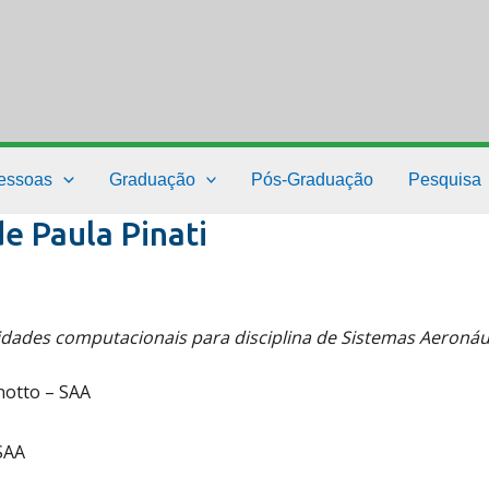
essoas
Graduação
Pós-Graduação
Pesquisa
e Paula Pinati
idades computacionais para disciplina de Sistemas Aeroná
notto – SAA
SAA