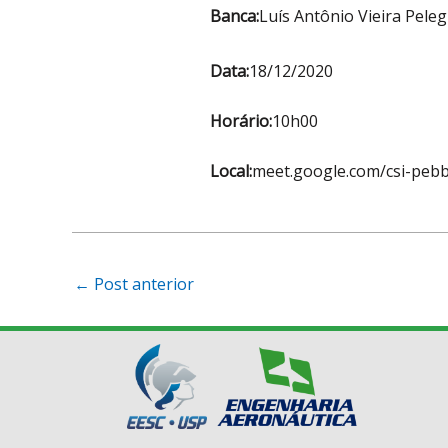
Banca:
Luís Antônio Vieira Peleg
Data:
18/12/2020
Horário:
10h00
Local:
meet.google.com/csi-pebb
Post
←
Post anterior
navigation