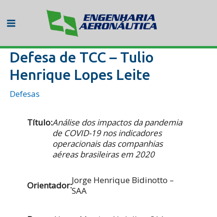
Ir
para
o
Main
conteúdo
Menu
Defesa de TCC – Tulio
Henrique Lopes Leite
Defesas
Título:
Análise dos impactos da pandemia
de COVID-19 nos indicadores
operacionais das companhias
aéreas brasileiras em 2020
Jorge Henrique Bidinotto –
Orientador:
SAA